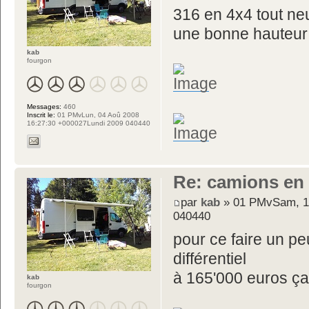
316 en 4x4 tout ne
une bonne hauteur 
kab
fourgon
Messages:
460
Inscrit le:
01 PMvLun, 04 Aoû 2008
16:27:30 +000027Lundi 2009 040440
Re: camions en
par
kab
» 01 PMvSam, 14
040440
pour ce faire un p
différentiel
à 165'000 euros ç
kab
fourgon