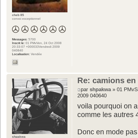
cheb 85
convoi exceptionnel
Messages:
5700
Inscrit le:
01 PMvVen, 24 Oct 2008
20:33:07 +000033Vendredi 2009
040840
Localisation:
Vendée
Re: camions en
par
shpakwa
» 01 PMvSa
2009 040640
voila pourquoi on a
comme les autres 
Donc en mode pas 4
shpakwa