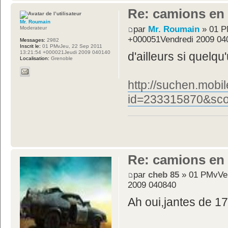
Re: camions en
Mr. Roumain
par
Mr. Roumain
» 01 P
Moderateur
+000051Vendredi 2009 04
Messages:
2982
Inscrit le:
01 PMvJeu, 22 Sep 2011
13:21:54 +000021Jeudi 2009 040140
d'ailleurs si quelqu
Localisation:
Grenoble
http://suchen.mobil
id=233315870&sc
Re: camions en
par
cheb 85
» 01 PMvVen
2009 040840
Ah oui,jantes de 17