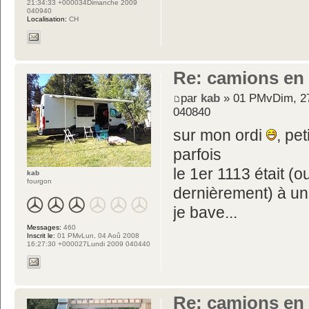
21:34:33 +000034Dimanche 2009
040940
Localisation:
CH
Re: camions en
par
kab
» 01 PMvDim, 2
040840
sur mon ordi
, pe
parfois
le 1er 1113 était (o
kab
fourgon
dernièrement) à u
je bave...
Messages:
460
Inscrit le:
01 PMvLun, 04 Aoû 2008
16:27:30 +000027Lundi 2009 040440
Re: camions en