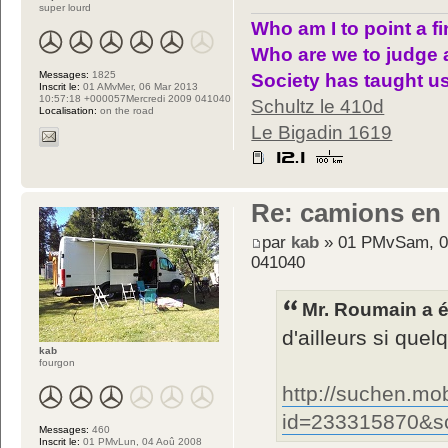
super lourd
Who am I to point a f
Who are we to judge 
Messages:
1825
Society has taught us
Inscrit le:
01 AMvMer, 06 Mar 2013
10:57:18 +000057Mercredi 2009 041040
Schultz le 410d
Localisation:
on the road
Le Bigadin 1619
Re: camions en
par
kab
» 01 PMvSam, 0
041040
Mr. Roumain a éc
d'ailleurs si quel
kab
fourgon
http://suchen.mob
id=233315870&s
Messages:
460
Inscrit le:
01 PMvLun, 04 Aoû 2008