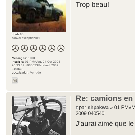
Trop beau!
cheb 85
convoi exceptionnel
Messages:
5700
Inscrit le:
01 PMvVen, 24 Oct 2008
20:33:07 +000033Vendredi 2009
040840
Localisation:
Vendée
Re: camions en
par
shpakwa
» 01 PMvMe
2009 040540
J'aurai aimé que le 