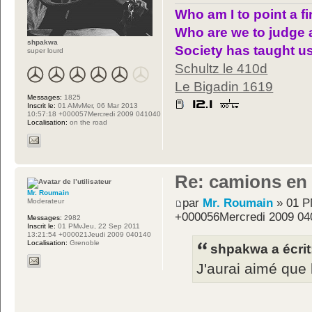
Who am I to point a f
Who are we to judge 
shpakwa
Society has taught us
super lourd
Schultz le 410d
Le Bigadin 1619
Messages:
1825
Inscrit le:
01 AMvMer, 06 Mar 2013
10:57:18 +000057Mercredi 2009 041040
Localisation:
on the road
Re: camions en
Mr. Roumain
par
Mr. Roumain
» 01 P
Moderateur
+000056Mercredi 2009 04
Messages:
2982
Inscrit le:
01 PMvJeu, 22 Sep 2011
13:21:54 +000021Jeudi 2009 040140
Localisation:
Grenoble
shpakwa a écrit
J'aurai aimé que 