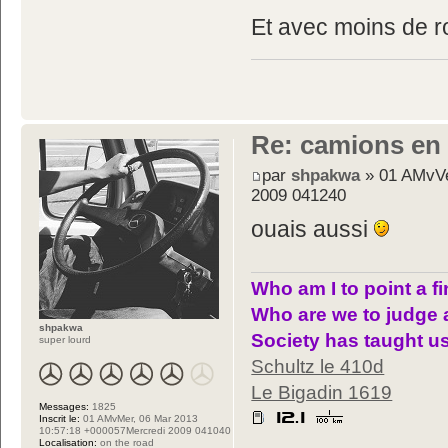
Et avec moins de ro
Re: camions en
par
shpakwa
» 01 AMvVe
2009 041240
ouais aussi
Who am I to point a f
Who are we to judge 
shpakwa
Society has taught us
super lourd
Schultz le 410d
Le Bigadin 1619
Messages:
1825
Inscrit le:
01 AMvMer, 06 Mar 2013
10:57:18 +000057Mercredi 2009 041040
Localisation:
on the road