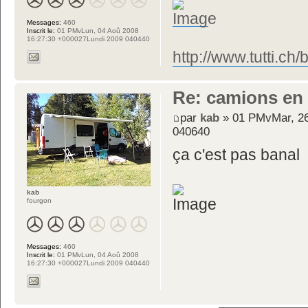
Messages:
460
Inscrit le:
01 PMvLun, 04 Aoû 2008
16:27:30 +000027Lundi 2009 040440
http://www.tutti.ch
Re: camions en
par
kab
» 01 PMvMar, 26
040640
ça c'est pas banal
kab
fourgon
Messages:
460
Inscrit le:
01 PMvLun, 04 Aoû 2008
16:27:30 +000027Lundi 2009 040440