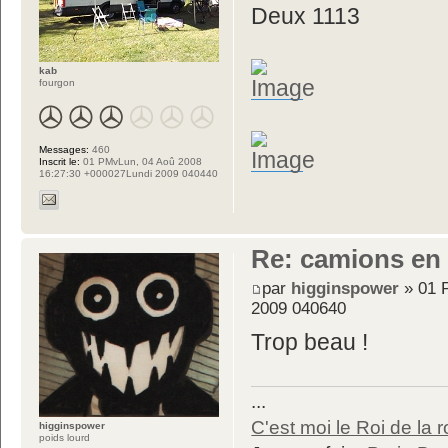
Deux 1113
kab
fourgon
Messages:
460
Inscrit le:
01 PMvLun, 04 Aoû 2008
16:27:30 +000027Lundi 2009 040440
Re: camions en
par
higginspower
» 01 
2009 040640
Trop beau !
...
C'est moi le Roi de la r
higginspower
poids lourd