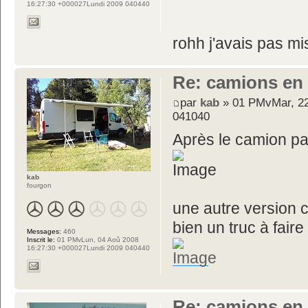
16:27:30 +000027Lundi 2009 040440
rohh j'avais pas mi
Re: camions en
par
kab
» 01 PMvMar, 22
041040
Après le camion pa
kab
fourgon
une autre version c
bien un truc à fair
Messages:
460
Inscrit le:
01 PMvLun, 04 Aoû 2008
16:27:30 +000027Lundi 2009 040440
Re: camions en