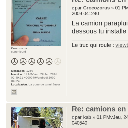
par
Crocozorus
» 01 PM
2009 041240
La camion parapluie 
dessous tu installe 
Le truc qui roule :
view
Crocozorus
super lourd
Messages:
1259
Inscrit le:
01 AMvVen, 29 Jan 2016
02:49:21 +000049Vendredi 2009
040240
Localisation:
La porte de tannhäuser
Re: camions en
par
kab
» 01 PMvJeu, 24
040540