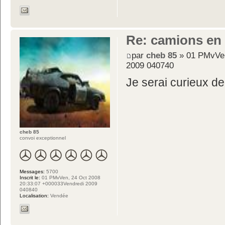
Re: camions en
par
cheb 85
» 01 PMvVen
2009 040740
Je serai curieux de 
cheb 85
convoi exceptionnel
Messages:
5700
Inscrit le:
01 PMvVen, 24 Oct 2008
20:33:07 +000033Vendredi 2009
040840
Localisation:
Vendée