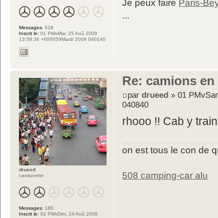
Je peux faire
Paris-Be
...
Messages:
618
Inscrit le:
01 PMvMar, 25 Aoû 2009
13:59:36 +000059Mardi 2009 040140
Re: camions en
par
drueed
» 01 PMvSam
040840
rhooo !! Cab y trai
on est tous le con de 
drueed
508 camping-car alu
camionette
Messages:
180
Inscrit le:
01 PMvDim, 24 Aoû 2008