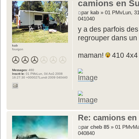
camions en Su
par
kab
» 01 PMvLun, 31
041040
y a des parfois des
regrouper dans un
kab
fourgon
maman!
410 4x4 
Messages:
460
Inscrit le:
01 PMvLun, 04 Aoû 2008
16:27:30 +000027Lundi 2009 040440
Re: camions en
par
cheb 85
» 01 PMvMar
040840