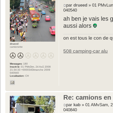
par
drueed
» 01 PMvLun,
040540
ah ben je vais les
aussi alors
on est tous le con de 
drueed
camionette
508 camping-car alu
Messages:
180
Inscrit le:
01 PMvDim, 24 Aoû 2008
21:34:33 +000034Dimanche 2009
040940
Localisation:
CH
Re: camions en
par
kab
» 01 AMvSam, 26
040840