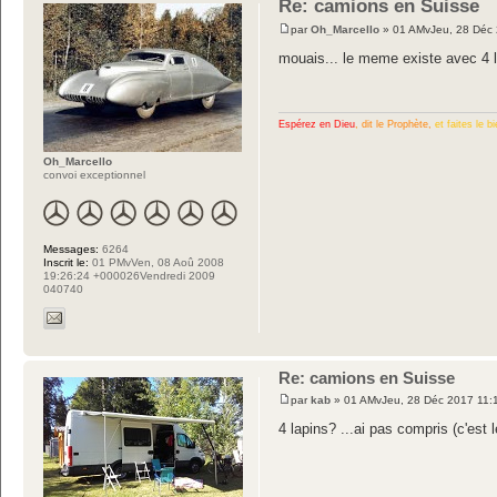
Re: camions en Suisse
par
Oh_Marcello
» 01 AMvJeu, 28 Déc
mouais... le meme existe avec 4 l
Espérez en Dieu
, dit le Prophète,
et faites le bi
Oh_Marcello
convoi exceptionnel
Messages:
6264
Inscrit le:
01 PMvVen, 08 Aoû 2008
19:26:24 +000026Vendredi 2009
040740
Re: camions en Suisse
par
kab
» 01 AMvJeu, 28 Déc 2017 11:
4 lapins? ...ai pas compris (c'est 