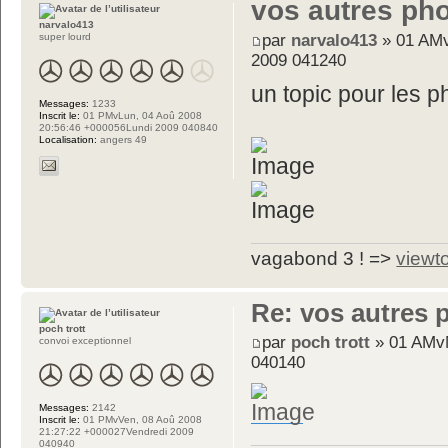
vos autres ph
narvalo413
par
narvalo413
» 01 AMv
super lourd
2009 041240
un topic pour les 
Messages:
1233
Inscrit le:
01 PMvLun, 04 Aoû 2008
20:56:46 +000056Lundi 2009 040840
Localisation:
angers 49
vagabond 3 ! =>
viewt
Re: vos autres 
poch trott
par
poch trott
» 01 AMvM
convoi exceptionnel
040140
Messages:
2142
Inscrit le:
01 PMvVen, 08 Aoû 2008
21:27:22 +000027Vendredi 2009
040940