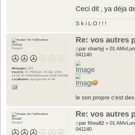
Ceci dit , ya déja de 
S k i L O ! ! !
Re: vos autres 
charlyj
par
charlyj
» 01 AMvLun,
fourgon
041140
Messages:
204
Inscrit le:
01 PMvSam, 19 Déc 2009
15:58:45 +000058Samedi 2009 040340
Localisation:
sud-gironde et HP
le son propre c'est des
Re: vos autres 
filou82
par
filou82
» 01 AMvLun,
fourgon
041140