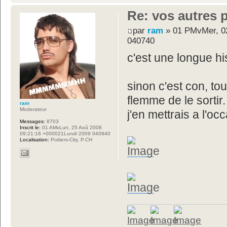
Re: vos autres 
par
ram
» 01 PMvMer, 02
040740
c'est une longue his
sinon c'est con, tou
flemme de le sortir.
ram
Moderateur
j'en mettrais a l'oc
Messages:
8703
Inscrit le:
01 AMvLun, 25 Aoû 2008
09:21:16 +000021Lundi 2009 040940
Localisation:
Poitiers-City, P.CH