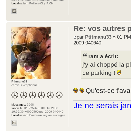
Localisation:
Poitiers-City, P.CH
Re: vos autres 
par
Ptitmanu33
» 01 PM
2009 040640
ram a écrit:
j'y ai choppé la 
ce parking !
Ptitmanu33
convoi exceptionnel
Qu'est-ce t'ava
Je ne serais ja
Messages:
5598
Inscrit le:
01 PMvJeu, 09 Oct 2008
16:56:30 +000056Jeudi 2009 040440
Localisation:
Bordeaux,region auvergne