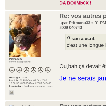
DA BO0Mb0X !
Re: vos autres 
par
Ptitmanu33
» 01 PM
2009 040740
ram a écrit:
c'est une longue h
Ptitmanu33
convoi exceptionnel
Ou,bah çà devait ê
Je ne serais ja
Messages:
5598
Inscrit le:
01 PMvJeu, 09 Oct 2008
16:56:30 +000056Jeudi 2009 040440
Localisation:
Bordeaux,region auvergne