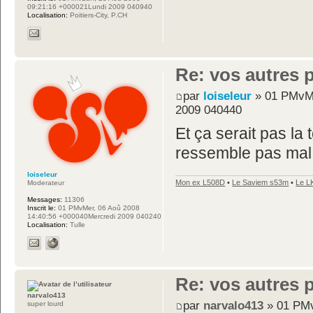
09:21:16 +000021Lundi 2009 040940
Localisation:
Poitiers-City, P.CH
Re: vos autres 
par
loiseleur
» 01 PMvMe
2009 040440
Et ça serait pas la
ressemble pas mal
loiseleur
Mon ex L508D
•
Le Saviem s53m
•
Le L
Moderateur
Messages:
11306
Inscrit le:
01 PMvMer, 06 Aoû 2008
14:40:56 +000040Mercredi 2009 040240
Localisation:
Tulle
Re: vos autres 
narvalo413
par
narvalo413
» 01 PMv
super lourd