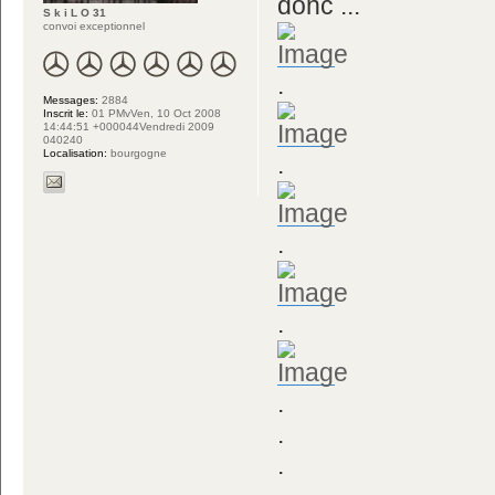
donc ...
S k i L O 31
convoi exceptionnel
.
Messages:
2884
Inscrit le:
01 PMvVen, 10 Oct 2008
14:44:51 +000044Vendredi 2009
040240
Localisation:
bourgogne
.
.
.
.
.
.