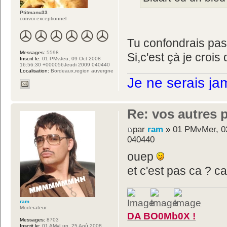
Ptitmanu33
convoi exceptionnel
Tu confondrais pa
Messages:
5598
Si,c'est çà je croi
Inscrit le:
01 PMvJeu, 09 Oct 2008
16:56:30 +000056Jeudi 2009 040440
Localisation:
Bordeaux,region auvergne
Je ne serais ja
Re: vos autres 
par
ram
» 01 PMvMer, 02
040440
ouep
et c'est pas ca ? c
ram
Moderateur
DA BO0Mb0X !
Messages:
8703
Inscrit le:
01 AMvLun, 25 Aoû 2008