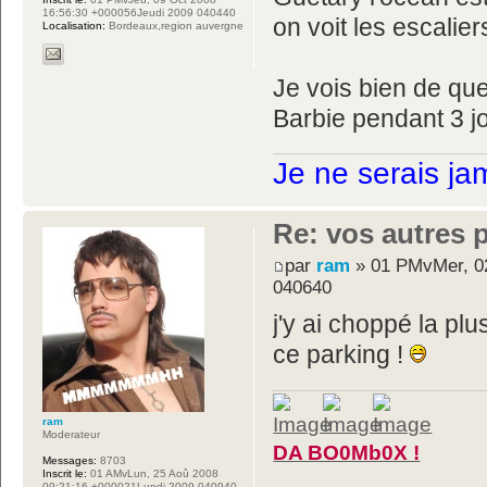
16:56:30 +000056Jeudi 2009 040440
on voit les escalie
Localisation:
Bordeaux,region auvergne
Je vois bien de qu
Barbie pendant 3 j
Je ne serais ja
Re: vos autres 
par
ram
» 01 PMvMer, 02
040640
j'y ai choppé la pl
ce parking !
ram
Moderateur
DA BO0Mb0X !
Messages:
8703
Inscrit le:
01 AMvLun, 25 Aoû 2008
09:21:16 +000021Lundi 2009 040940