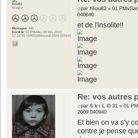
filou82
par
filou82
» 01 PMvSam
fourgon
040640
et de l'insolite!!
Messages:
465
Inscrit le:
01 PMvMer, 08 Déc 2010
17:16:36 +000016Mercredi 2009 040540
Re: vos autres 
par
S k i L O 31
» 01 PM
2009 040940
Et bien on va s'y col
contre je pense que