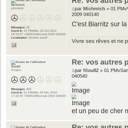
Re: vos autres 
Michmich
par
Michmich
» 01 PMvV
pétrolette
2009 040140
C'est Biarritz sur l
Messages:
35
Inscrit le:
01 PMvMer, 20 Oct 2010
18:52:57 +000052Mercredi 2009 040640
Localisation:
Vendée verol!!
Vivre ses rêves et ne p
Re: vos autres 
filou82
par
filou82
» 01 PMvSam
fourgon
040540
Messages:
465
Inscrit le:
01 PMvMer, 08 Déc 2010
17:16:36 +000016Mercredi 2009 040540
et un peu de cher 
Re: vos autres 