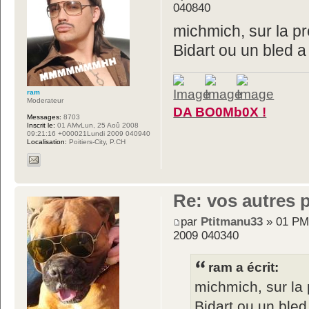
040840
michmich, sur la pr
Bidart ou un bled a 
ram
Moderateur
DA BO0Mb0X !
Messages:
8703
Inscrit le:
01 AMvLun, 25 Aoû 2008
09:21:16 +000021Lundi 2009 040940
Localisation:
Poitiers-City, P.CH
Re: vos autres 
par
Ptitmanu33
» 01 PM
2009 040340
ram a écrit:
michmich, sur la 
Bidart ou un bled 