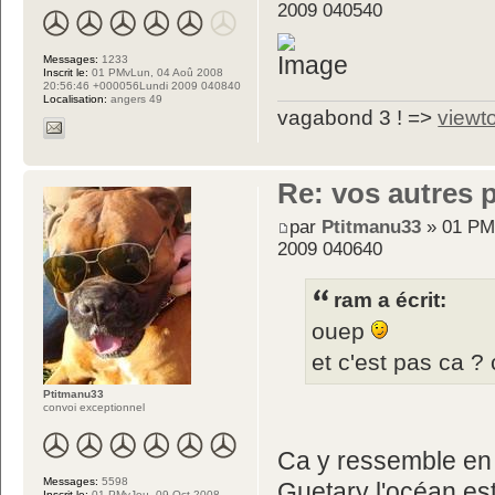
2009 040540
Messages:
1233
Inscrit le:
01 PMvLun, 04 Aoû 2008
20:56:46 +000056Lundi 2009 040840
Localisation:
angers 49
vagabond 3 ! =>
viewt
Re: vos autres 
par
Ptitmanu33
» 01 PM
2009 040640
ram a écrit:
ouep
et c'est pas ca ?
Ptitmanu33
convoi exceptionnel
Ca y ressemble en e
Messages:
5598
Guetary l'océan es
Inscrit le:
01 PMvJeu, 09 Oct 2008