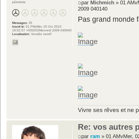
par
Michmich
» 01 AMvM
pétrolette
2009 040140
Pas grand monde f
Messages:
35
Inscrit le:
01 PMvMer, 20 Oct 2010
18:52:57 +000052Mercredi 2009 040640
Localisation:
Vendée verol!!
Vivre ses rêves et ne p
Re: vos autres 
par
ram
» 01 AMvMer, 02