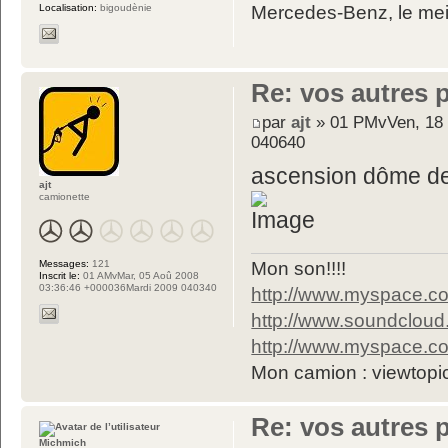
Localisation:
bigoudènie
Mercedes-Benz, le meil
Re: vos autres 
par
ajt
» 01 PMvVen, 18 
040640
ascension dôme de
ajt
camionette
Messages:
121
Mon son!!!!
Inscrit le:
01 AMvMar, 05 Aoû 2008
03:36:46 +000036Mardi 2009 040340
http://www.myspace.co
http://www.soundcloud.
http://www.myspace.co
Mon camion : viewtop
Re: vos autres 
Michmich