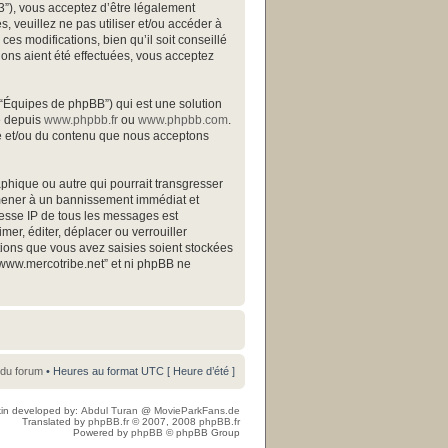
B3”), vous acceptez d’être légalement
 veuillez ne pas utiliser et/ou accéder à
s modifications, bien qu’il soit conseillé
ions aient été effectuées, vous acceptez
 “Équipes de phpBB”) qui est une solution
gé depuis
www.phpbb.fr
ou
www.phpbb.com
.
ite et/ou du contenu que nous acceptons
phique ou autre qui pourrait transgresser
s mener à un bannissement immédiat et
resse IP de tous les messages est
mer, éditer, déplacer ou verrouiller
ations que vous avez saisies soient stockées
“www.mercotribe.net” et ni phpBB ne
 du forum
• Heures au format UTC [ Heure d’été ]
in developed by:
Abdul Turan
@
MovieParkFans.de
Translated by
phpBB.fr
© 2007, 2008
phpBB.fr
Powered by
phpBB
© phpBB Group