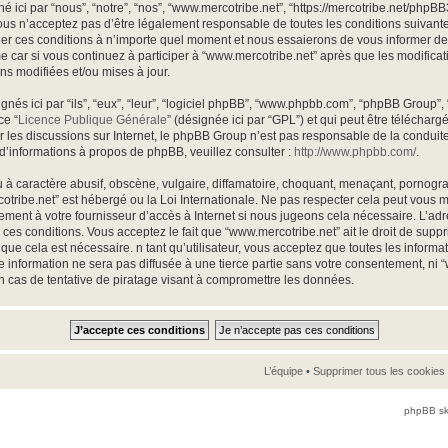
 ici par “nous”, “notre”, “nos”, “www.mercotribe.net”, “https://mercotribe.net/phpB
us n’acceptez pas d’être légalement responsable de toutes les conditions suivantes,
r ces conditions à n’importe quel moment et nous essaierons de vous informer de ce
 car si vous continuez à participer à “www.mercotribe.net” après que les modificat
ns modifiées et/ou mises à jour.
és ici par “ils”, “eux”, “leur”, “logiciel phpBB”, “www.phpbb.com”, “phpBB Group”,
ce “
Licence Publique Générale
” (désignée ici par “GPL”) et qui peut être téléchar
ter les discussions sur Internet, le phpBB Group n’est pas responsable de la condu
d’informations à propos de phpBB, veuillez consulter :
http://www.phpbb.com/
.
à caractère abusif, obscène, vulgaire, diffamatoire, choquant, menaçant, pornogra
rcotribe.net” est hébergé ou la Loi Internationale. Ne pas respecter cela peut vou
ement à votre fournisseur d’accès à Internet si nous jugeons cela nécessaire. L’ad
ces conditions. Vous acceptez le fait que “www.mercotribe.net” ait le droit de suppri
que cela est nécessaire. n tant qu’utilisateur, vous acceptez que toutes les inform
 information ne sera pas diffusée à une tierce partie sans votre consentement, ni 
 cas de tentative de piratage visant à compromettre les données.
L’équipe
•
Supprimer tous les cookies
phpBB sk