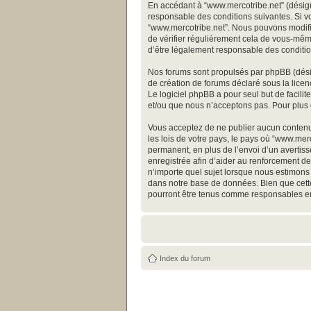
En accédant à “www.mercotribe.net” (désigné
responsable des conditions suivantes. Si vo
“www.mercotribe.net”. Nous pouvons modifie
de vérifier régulièrement cela de vous-même
d’être légalement responsable des conditio
Nos forums sont propulsés par phpBB (désign
de création de forums déclaré sous la licen
Le logiciel phpBB a pour seul but de facili
et/ou que nous n’acceptons pas. Pour plus 
Vous acceptez de ne publier aucun contenu 
les lois de votre pays, le pays où “www.me
permanent, en plus de l’envoi d’un avertiss
enregistrée afin d’aider au renforcement de 
n’importe quel sujet lorsque nous estimons 
dans notre base de données. Bien que cette
pourront être tenus comme responsables en
Index du forum