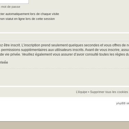
n mot de passe
er automatiquement lors de chaque visite
n statut en ligne lors de cette session
z être inscrit. L’inscription prend seulement quelques secondes et vous offres d
 permissions supplémentaires aux utilisateurs inscrits. Avant de vous inscrire, as
ue de vie privée. Veuillez également vous assurer d’avoir consulté toutes les règles d
privée
L’équipe
•
Supprimer tous les cookies
phpBB sk