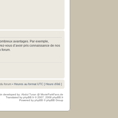
e nombreux avantages. Par exemple,
surez-vous d’avoir pris connaissance de nos
u forum.
 du forum
• Heures au format UTC [ Heure d’été ]
in developed by:
Abdul Turan
@
MovieParkFans.de
Translated by
phpBB.fr
© 2007, 2008
phpBB.fr
Powered by
phpBB
© phpBB Group