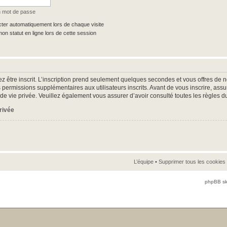
n mot de passe
er automatiquement lors de chaque visite
n statut en ligne lors de cette session
z être inscrit. L’inscription prend seulement quelques secondes et vous offres d
 permissions supplémentaires aux utilisateurs inscrits. Avant de vous inscrire, as
ue de vie privée. Veuillez également vous assurer d’avoir consulté toutes les règles d
privée
L’équipe
•
Supprimer tous les cookies
phpBB sk