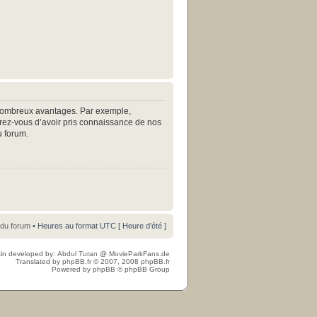
e nombreux avantages. Par exemple,
surez-vous d’avoir pris connaissance de nos
u forum.
 du forum
• Heures au format UTC [ Heure d’été ]
in developed by:
Abdul Turan
@
MovieParkFans.de
Translated by
phpBB.fr
© 2007, 2008
phpBB.fr
Powered by
phpBB
© phpBB Group