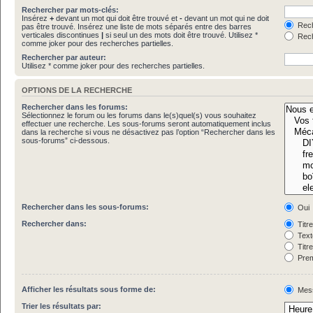
Rechercher par mots-clés:
Insérez
+
devant un mot qui doit être trouvé et
-
devant un mot qui ne doit
Rech
pas être trouvé. Insérez une liste de mots séparés entre des barres
verticales discontinues
|
si seul un des mots doit être trouvé. Utilisez *
Rech
comme joker pour des recherches partielles.
Rechercher par auteur:
Utilisez * comme joker pour des recherches partielles.
OPTIONS DE LA RECHERCHE
Rechercher dans les forums:
Sélectionnez le forum ou les forums dans le(s)quel(s) vous souhaitez
effectuer une recherche. Les sous-forums seront automatiquement inclus
dans la recherche si vous ne désactivez pas l’option “Rechercher dans les
sous-forums” ci-dessous.
Rechercher dans les sous-forums:
Oui
Rechercher dans:
Titr
Text
Titr
Prem
Afficher les résultats sous forme de:
Mes
Trier les résultats par: