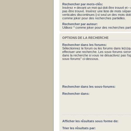
Rechercher par mots-clés:
Insérez
+
devant un mot qui doit être trouvé et
-
d
pas être trouvé. Insérez une liste de mots sépa
verticales discontinues
|
si seul un des mots doit 
comme joker pour des recherches partielles.
Rechercher par auteur:
Utilisez * comme joker pour des recherches parti
OPTIONS DE LA RECHERCHE
Rechercher dans les forums:
Sélectionnez le forum ou les forums dans le(s)q
effectuer une recherche. Les sous-forums seron
dans la recherche si vous ne désactivez pas l’o
sous-forums” ci-dessous.
Rechercher dans les sous-forums:
Rechercher dans:
Afficher les résultats sous forme de:
Trier les résultats par: