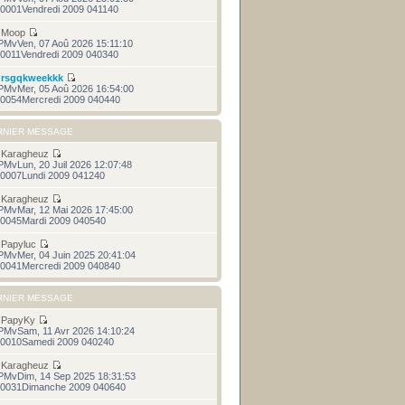
0001Vendredi 2009 041140
r
Moop
PMvVen, 07 Aoû 2026 15:11:10
0011Vendredi 2009 040340
r
rsgqkweekkk
PMvMer, 05 Aoû 2026 16:54:00
0054Mercredi 2009 040440
RNIER MESSAGE
r
Karagheuz
PMvLun, 20 Juil 2026 12:07:48
0007Lundi 2009 041240
r
Karagheuz
PMvMar, 12 Mai 2026 17:45:00
0045Mardi 2009 040540
r
Papyluc
PMvMer, 04 Juin 2025 20:41:04
0041Mercredi 2009 040840
RNIER MESSAGE
r
PapyKy
PMvSam, 11 Avr 2026 14:10:24
0010Samedi 2009 040240
r
Karagheuz
PMvDim, 14 Sep 2025 18:31:53
0031Dimanche 2009 040640