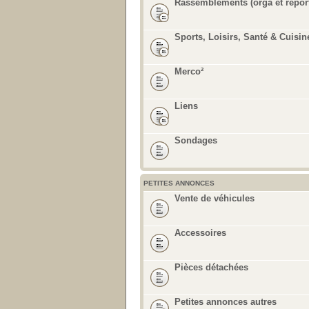
Rassemblements (orga et repor
Sports, Loisirs, Santé & Cuisin
Merco²
Liens
Sondages
PETITES ANNONCES
Vente de véhicules
Accessoires
Pièces détachées
Petites annonces autres