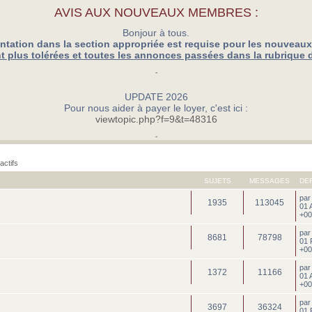
AVIS AUX NOUVEAUX MEMBRES :
Bonjour à tous.
ntation dans la section appropriée est requise pour les nouveau
 plus tolérées et toutes les annonces passées dans la rubrique 
-
UPDATE 2026
Pour nous aider à payer le loyer, c'est ici :
viewtopic.php?f=9&t=48316
-
actifs
SUJETS
MESSAGES
DE
pa
1935
113045
01 
+00
pa
8681
78798
01 
+00
pa
1372
11166
01 
+00
pa
3697
36324
01 