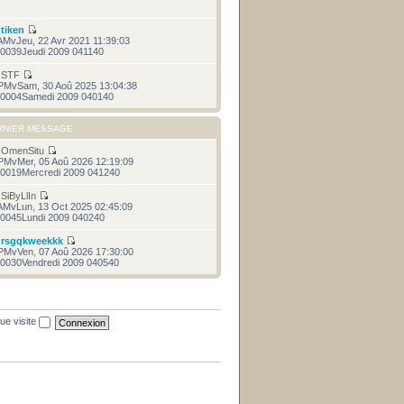
r
tiken
AMvJeu, 22 Avr 2021 11:39:03
0039Jeudi 2009 041140
r
STF
PMvSam, 30 Aoû 2025 13:04:38
0004Samedi 2009 040140
RNIER MESSAGE
r
OmenSitu
PMvMer, 05 Aoû 2026 12:19:09
0019Mercredi 2009 041240
r
SiByLlIn
AMvLun, 13 Oct 2025 02:45:09
0045Lundi 2009 040240
r
rsgqkweekkk
PMvVen, 07 Aoû 2026 17:30:00
0030Vendredi 2009 040540
ue visite