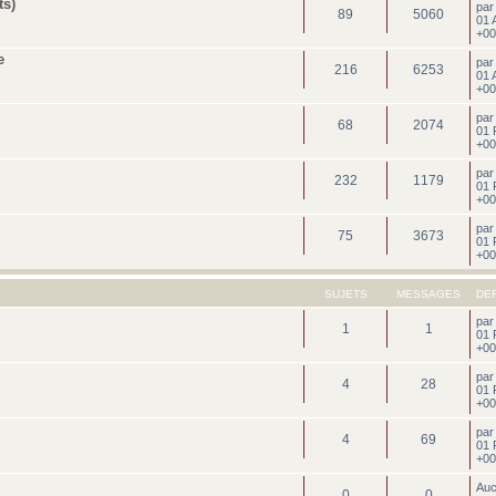
ts)
pa
89
5060
01 
+00
e
pa
216
6253
01 
+00
pa
68
2074
01 
+00
pa
232
1179
01 
+00
pa
75
3673
01 
+00
SUJETS
MESSAGES
DE
pa
1
1
01 
+00
pa
4
28
01 
+00
pa
4
69
01 
+00
Au
0
0