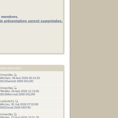
x membres.
de présentation seront supprimées.
RNIER MESSAGE
r
OmenSitu
AMvSam, 08 Aoû 2026 00:14:33
0014Samedi 2009 041240
r
OmenSitu
PMvMer, 05 Aoû 2026 12:13:05
0013Mercredi 2009 041240
r
carlovitch1
AMvJeu, 30 Juil 2026 07:03:08
0003Jeudi 2009 040740
r
OmenSitu
PMvVen, 07 Aoû 2026 23:01:30