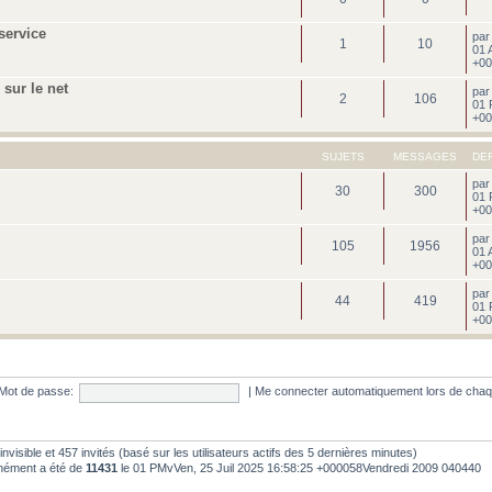
service
pa
1
10
01 
+00
sur le net
pa
2
106
01 
+00
SUJETS
MESSAGES
DE
pa
30
300
01 
+00
pa
105
1956
01 
+00
pa
44
419
01 
+00
Mot de passe:
|
Me connecter automatiquement lors de chaq
 0 invisible et 457 invités (basé sur les utilisateurs actifs des 5 dernières minutes)
anément a été de
11431
le 01 PMvVen, 25 Juil 2025 16:58:25 +000058Vendredi 2009 040440