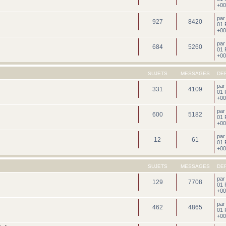
+00
pa
927
8420
01 
+00
pa
684
5260
01 
+00
SUJETS
MESSAGES
DE
pa
331
4109
01 
+00
pa
600
5182
01 
+00
pa
12
61
01 
+00
SUJETS
MESSAGES
DE
pa
129
7708
01 
+00
pa
462
4865
01 
+00