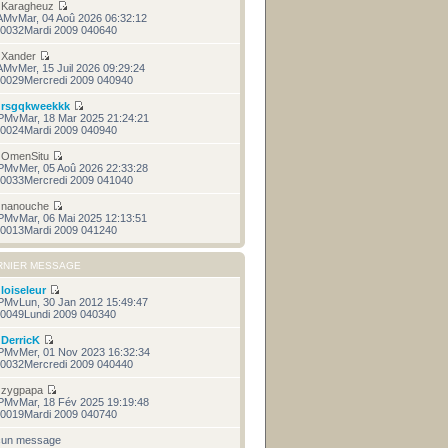
r
Karagheuz
AMvMar, 04 Aoû 2026 06:32:12
0032Mardi 2009 040640
r
Xander
AMvMer, 15 Juil 2026 09:29:24
0029Mercredi 2009 040940
r
rsgqkweekkk
PMvMar, 18 Mar 2025 21:24:21
0024Mardi 2009 040940
r
OmenSitu
PMvMer, 05 Aoû 2026 22:33:28
0033Mercredi 2009 041040
r
nanouche
PMvMar, 06 Mai 2025 12:13:51
0013Mardi 2009 041240
RNIER MESSAGE
r
loiseleur
PMvLun, 30 Jan 2012 15:49:47
0049Lundi 2009 040340
r
DerricK
PMvMer, 01 Nov 2023 16:32:34
0032Mercredi 2009 040440
r
zygpapa
PMvMar, 18 Fév 2025 19:19:48
0019Mardi 2009 040740
cun message