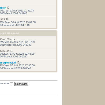
r
tiken
AMvJeu, 22 Avr 2021 11:39:03
0039Jeudi 2009 041140
r
STF
PMvSam, 30 Aoû 2025 13:04:38
0004Samedi 2009 040140
RNIER MESSAGE
r
OmenSitu
PMvMer, 05 Aoû 2026 12:19:09
0019Mercredi 2009 041240
r
SiByLlIn
AMvLun, 13 Oct 2025 02:45:09
0045Lundi 2009 040240
r
rsgqkweekkk
PMvVen, 07 Aoû 2026 17:30:00
0030Vendredi 2009 040540
ue visite