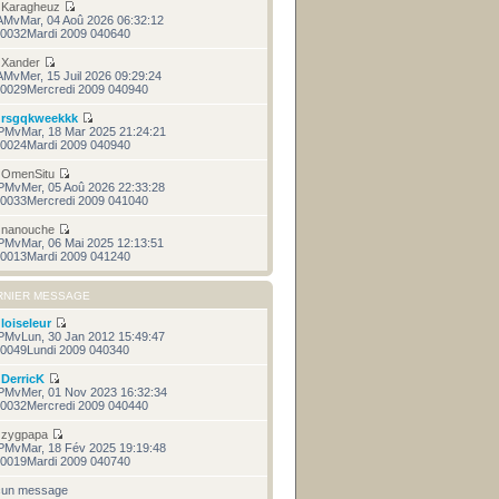
r
Karagheuz
AMvMar, 04 Aoû 2026 06:32:12
0032Mardi 2009 040640
r
Xander
AMvMer, 15 Juil 2026 09:29:24
0029Mercredi 2009 040940
r
rsgqkweekkk
PMvMar, 18 Mar 2025 21:24:21
0024Mardi 2009 040940
r
OmenSitu
PMvMer, 05 Aoû 2026 22:33:28
0033Mercredi 2009 041040
r
nanouche
PMvMar, 06 Mai 2025 12:13:51
0013Mardi 2009 041240
RNIER MESSAGE
r
loiseleur
PMvLun, 30 Jan 2012 15:49:47
0049Lundi 2009 040340
r
DerricK
PMvMer, 01 Nov 2023 16:32:34
0032Mercredi 2009 040440
r
zygpapa
PMvMar, 18 Fév 2025 19:19:48
0019Mardi 2009 040740
cun message