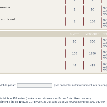
service
pa
1
10
01 
+00
sur le net
pa
2
106
01 
+00
SUJETS
MESSAGES
DE
pa
30
300
01 
+00
pa
105
1956
01 
+00
pa
44
419
01 
+00
Mot de passe:
|
Me connecter automatiquement lors de chaq
 0 invisible et 253 invités (basé sur les utilisateurs actifs des 5 dernières minutes)
anément a été de
11431
le 01 PMvVen, 25 Juil 2025 16:58:25 +000058Vendredi 2009 040440