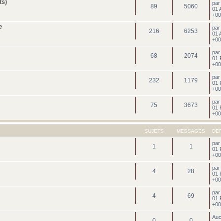
ts)
pa
89
5060
01 
+00
e
pa
216
6253
01 
+00
pa
68
2074
01 
+00
pa
232
1179
01 
+00
pa
75
3673
01 
+00
SUJETS
MESSAGES
DE
pa
1
1
01 
+00
pa
4
28
01 
+00
pa
4
69
01 
+00
Au
0
0