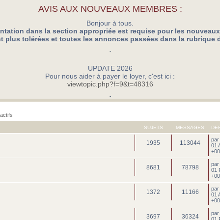
AVIS AUX NOUVEAUX MEMBRES :
Bonjour à tous.
ntation dans la section appropriée est requise pour les nouveau
 plus tolérées et toutes les annonces passées dans la rubrique 
-
UPDATE 2026
Pour nous aider à payer le loyer, c'est ici :
viewtopic.php?f=9&t=48316
-
actifs
SUJETS
MESSAGES
DE
pa
1935
113044
01 
+00
pa
8681
78798
01 
+00
pa
1372
11166
01 
+00
pa
3697
36324
01 