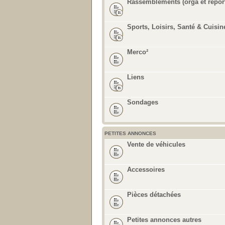
Rassemblements (orga et repor
Sports, Loisirs, Santé & Cuisin
Merco²
Liens
Sondages
PETITES ANNONCES
Vente de véhicules
Accessoires
Pièces détachées
Petites annonces autres