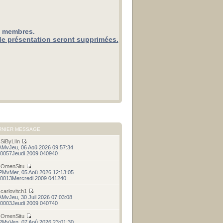
x membres.
de présentation seront supprimées.
RNIER MESSAGE
r
SiByLlIn
AMvJeu, 06 Aoû 2026 09:57:34
0057Jeudi 2009 040940
r
OmenSitu
PMvMer, 05 Aoû 2026 12:13:05
0013Mercredi 2009 041240
r
carlovitch1
AMvJeu, 30 Juil 2026 07:03:08
0003Jeudi 2009 040740
r
OmenSitu
PMvVen, 07 Aoû 2026 23:01:30