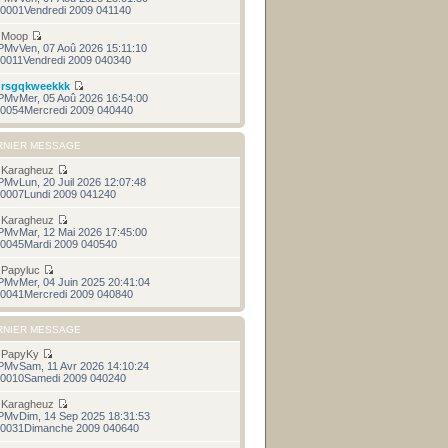
0001Vendredi 2009 041140
r
Moop
PMvVen, 07 Aoû 2026 15:11:10
0011Vendredi 2009 040340
r
rsgqkweekkk
PMvMer, 05 Aoû 2026 16:54:00
0054Mercredi 2009 040440
RNIER MESSAGE
r
Karagheuz
PMvLun, 20 Juil 2026 12:07:48
0007Lundi 2009 041240
r
Karagheuz
PMvMar, 12 Mai 2026 17:45:00
0045Mardi 2009 040540
r
Papyluc
PMvMer, 04 Juin 2025 20:41:04
0041Mercredi 2009 040840
RNIER MESSAGE
r
PapyKy
PMvSam, 11 Avr 2026 14:10:24
0010Samedi 2009 040240
r
Karagheuz
PMvDim, 14 Sep 2025 18:31:53
0031Dimanche 2009 040640