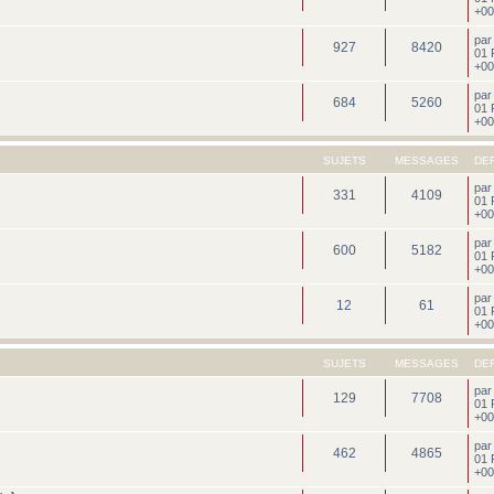
+00
pa
927
8420
01 
+00
pa
684
5260
01 
+00
SUJETS
MESSAGES
DE
pa
331
4109
01 
+00
pa
600
5182
01 
+00
pa
12
61
01 
+00
SUJETS
MESSAGES
DE
pa
129
7708
01 
+00
pa
462
4865
01 
+00